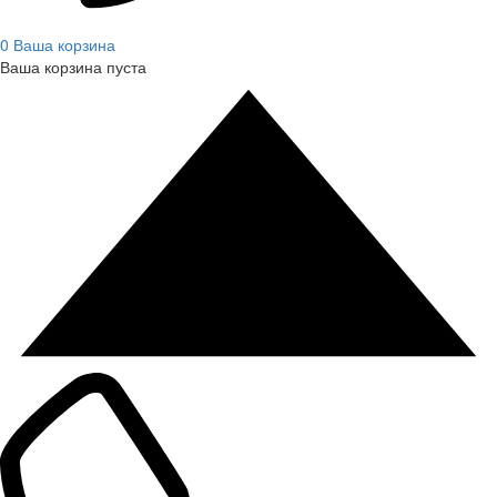
0
Ваша корзина
Ваша корзина пуста