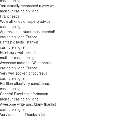
casino en ligne
You actually mentioned it very well.
meilleur casino en ligne
Franchesca
Wow all kinds of superb advice!
casino en ligne
Appreciate it. Numerous material!
casino en ligne France
Fantastic facts Thanks!
casino en ligne
Point very well taken.!
meilleur casino en ligne
Awesome material, With thanks.
casino en ligne France
Very well spoken of course. !
casino en ligne
Position effectively considered..
casino en ligne
Cheers! Excellent information.
meilleur casino en ligne
Awesome write ups, Many thanks!
casino en ligne
Very good info Thanks a lot.