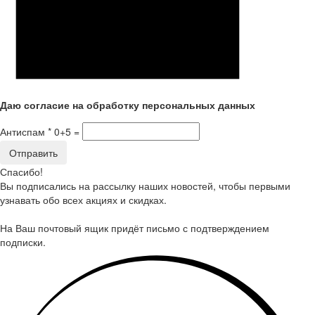
Даю согласие
на
обработку персональных данных
Антиспам *
0+5 =
Спасибо!
Вы подписались на рассылку наших новостей, чтобы первыми
узнавать обо всех акциях и скидках.
На Ваш почтовый ящик придёт письмо с подтверждением
подписки.