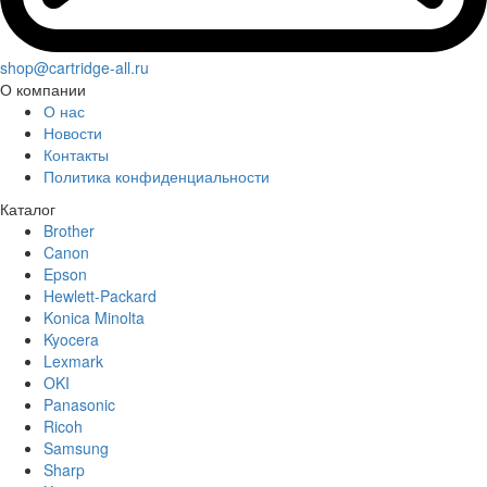
shop@cartridge-all.ru
О компании
О нас
Новости
Контакты
Политика конфиденциальности
Каталог
Brother
Canon
Epson
Hewlett-Packard
Konica Minolta
Kyocera
Lexmark
OKI
Panasonic
Ricoh
Samsung
Sharp