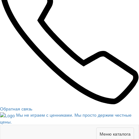
Обратная связь
Мы не играем с ценниками. Мы просто держим честные
цены.
Меню каталога