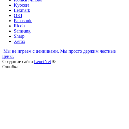
Kyocera
Lexmark
OKI
Panasonic
Ricoh
Samsung
Sharp
Xerox
Мы не играем с ценниками. Мы просто держим честные
цены.
Создание сайта
LenetNet
®
Ошибка