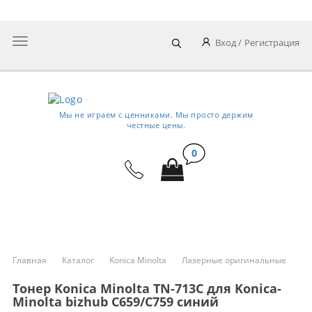
Все картриджи оригинальные: HP, Canon, Xerox, Samsung,
Brother и др.
Главное
Вход
Регистрация
меню
Мы не играем с ценниками. Мы просто держим
честные цены.
0
МЕНЮ КАТАЛОГА
Главная
Каталог
Konica Minolta
Лазерные оригинальные
Тонер Konica Minolta TN-713C для Konica-
Minolta bizhub C659/C759 синий