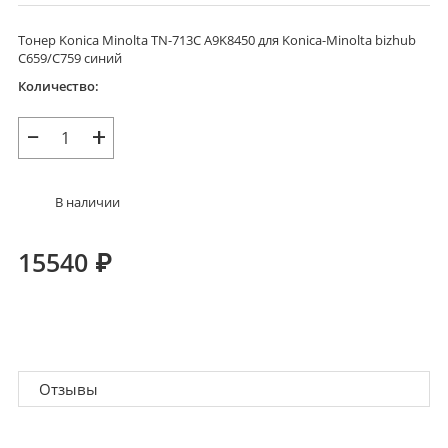
Тонер Konica Minolta TN-713C A9K8450 для Konica-Minolta bizhub
C659/C759 синий
Количество:
−
+
В наличии
15540
₽
В корзину
Отзывы
Оставить отзыв